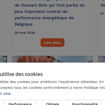
du
de Ransart Bois qui font partie du
%
plus important contrat de
21 
performance énergétique de
Belgique
20 mai 2026
Lire plus
utilise des cookies
tilise des cookies pour améliorer l'expérience utilisateur. En 
cceptez tous les cookies conformément à notre Politique rel
ir plus
Performance
Ciblage
Fonctionnalité