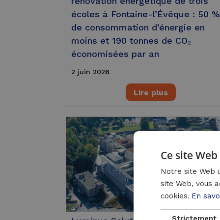
rénovation énergétique de trois
écoles à Fontaine-l’Évêque : 50 
de consommation d’énergie en
moins et 190 tonnes de CO₂
économisées par an
2 juin 2026
Lire plus
Ce site Web 
Notre site Web u
site Web, vous a
cookies.
En savo
Strictement