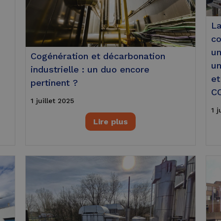
La
co
un
Cogénération et décarbonation
un
industrielle : un duo encore
et
pertinent ?
C
1 juillet 2025
1 j
Lire plus