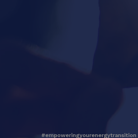
#empoweringyourenergytransition