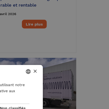
rable et rentable
avril 2026
Lire plus
×
DUTCH
utilisant notre
ative aux
FRENCH
ENGLISH
Non classifiés