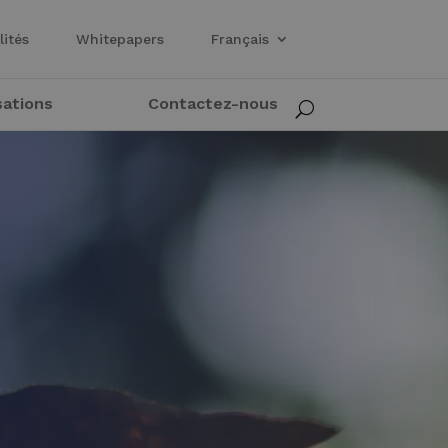
lités
Whitepapers
Français
sations
Contactez-nous
U