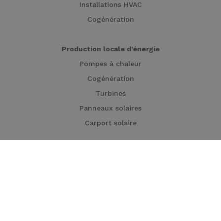
Installations HVAC
Cogénération
Production locale d’énergie
Pompes à chaleur
Cogénération
Turbines
Panneaux solaires
Carport solaire
Décarbonation industrielle
Cogénération
Chaudières électriques
Stockage thermique
Traitement d’eau