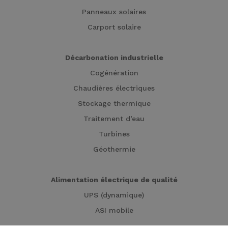
Panneaux solaires
Carport solaire
Décarbonation industrielle
Cogénération
Chaudières électriques
Stockage thermique
Traitement d’eau
Turbines
Géothermie
Alimentation électrique de qualité
UPS (dynamique)
ASI mobile