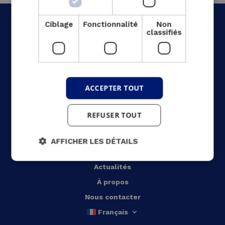
Ciblage
Fonctionnalité
Non
classifiés
Acceuil
ACCEPTER TOUT
Votre secteur
Nos solutions
REFUSER TOUT
Notre approche
Nos réalisations
AFFICHER LES DÉTAILS
Offres d’emploi
Actualités
À propos
Nous contacter
Français