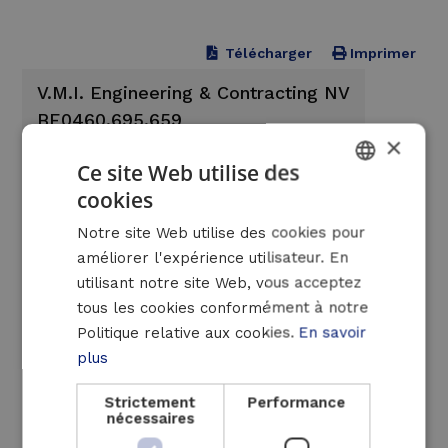
Télécharger
Imprimer
V.M.I. Engineering & Contracting NV
BE0460.695.659
×
Luminus Solutions NV
Ce site Web utilise des
BE0454.145.981
cookies
DUTCH
Notre site Web utilise des cookies pour
FRENCH
Luminus Solutions Invest NV
améliorer l'expérience utilisateur. En
BE0462.388.112
ENGLISH
utilisant notre site Web, vous acceptez
tous les cookies conformément à notre
Vanparijs Engineers Suisse
Politique relative aux cookies.
En savoir
CHE-468.352.603
plus
Strictement
Performance
nécessaires