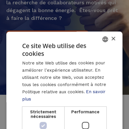
la recherche de collaborateurs motivés qui
dégagent la bonne énergie.
Êtes-vous prêt
à faire la différence ?
Découvrez notre offre d’emploi
×
Ce site Web utilise des
cookies
Candidature spontanée
DUTCH
Notre site Web utilise des cookies pour
FRENCH
améliorer l'expérience utilisateur. En
ENGLISH
utilisant notre site Web, vous acceptez
tous les cookies conformément à notre
Politique relative aux cookies.
En savoir
plus
Strictement
Performance
nécessaires
Une solution adaptée à