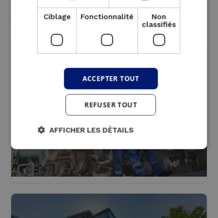
votre secteur
Ciblage
Fonctionnalité
Non
classifiés
ACCEPTER TOUT
REFUSER TOUT
AFFICHER LES DÉTAILS
Industrie
Lire plus