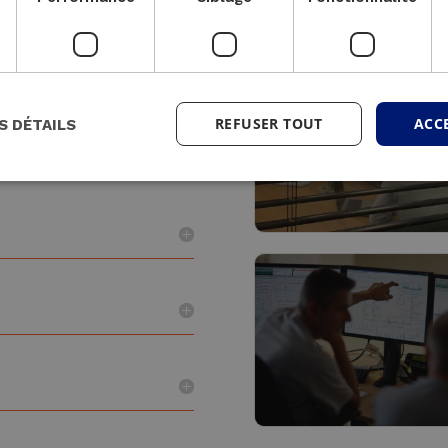
e solution l’est
 pas chez nous de
i, mais nous
REFUSER TOUT
ACC
S DÉTAILS
ndra le mieux à vos
Conception &
Construction
Lire plus