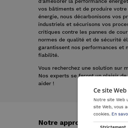
d’améliorer la performance énergé
vos bâtiments et de produire votre
énergie, nous décarbonisons vos p
industriels et sécurisons vos proc
critiques contre les pannes de cou
normes de qualité et de sécurité é
garantissent nos performances et 
fiabilité.
Vous recherchez une solution sur 
Nos experts se feront un plaisir de
aider !
Ce site Web 
Notre site Web u
site Web, vous a
cookies.
En savo
Notre approche
Strictement