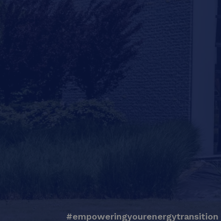
#empoweringyourenergytransition