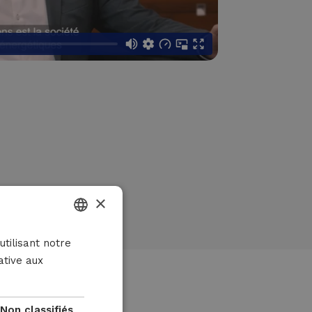
×
DUTCH
utilisant notre
ative aux
FRENCH
ENGLISH
Non classifiés