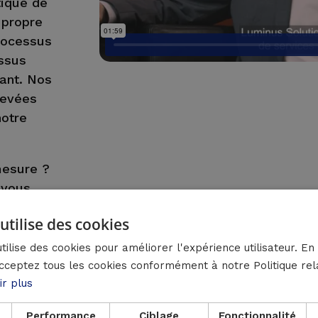
tique de
 propre
rocessus
essus
rant. Nos
levées
notre
mesure ?
 vous
utilise des cookies
tilise des cookies pour améliorer l'expérience utilisateur. En 
cceptez tous les cookies conformément à notre Politique rel
ir plus
Performance
Ciblage
Fonctionnalité