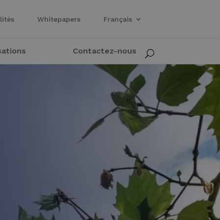
lités
Whitepapers
Français
sations
Contactez-nous
U