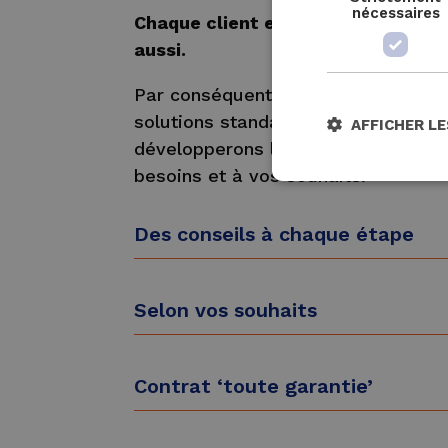
nécessaires
Chaque client est différent… chaqu
aussi.
Par conséquent, vous ne trouverez
solutions standard prêtes à l’emplo
AFFICHER LE
développerons la solution qui répo
besoins et à vos souhaits.
Des conseils à chaque étape
Selon vos souhaits
Contrat ‘toute garantie’