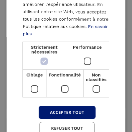
intéressante pour ces
améliorer l'expérience utilisateur. En
ENGLISH
utilisant notre site Web, vous acceptez
secteurs
tous les cookies conformément à notre
Politique relative aux cookies.
En savoir
plus
Strictement
Performance
nécessaires
Ciblage
Fonctionnalité
Non
classifiés
ACCEPTER TOUT
Industrie
REFUSER TOUT
Lire plus