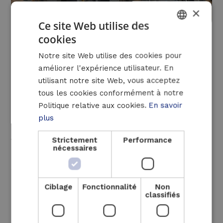
×
Ce site Web utilise des
cookies
DUTCH
Notre site Web utilise des cookies pour
FRENCH
Pour les gros consommateurs de chaleur ou
améliorer l'expérience utilisateur. En
de vapeur, il existe également des solutions
ENGLISH
utilisant notre site Web, vous acceptez
hybrides qui peuvent utiliser à la fois les
tous les cookies conformément à notre
combustibles conventionnels et l’électricité
Politique relative aux cookies.
En savoir
comme sources d’énergie. Elles peuvent
plus
passer rapidement d’une source à l’autre en
fonction des besoins ou même combiner les
Strictement
Performance
nécessaires
deux sources. Cela permet une grande
souplesse d’utilisation. En outre, une
chaudière électrique peut être une
Ciblage
Fonctionnalité
Non
alternative intéressante en tant
classifiés
qu’installation de secours grâce à son temps
de réponse très rapide par rapport aux