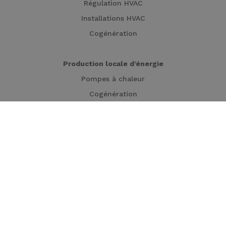
Régulation HVAC
Installations HVAC
Cogénération
Production locale d’énergie
Pompes à chaleur
Cogénération
Turbines
Panneaux solaires
Carport solaire
Décarbonation industrielle
Cogénération
Chaudières électriques
Stockage thermique