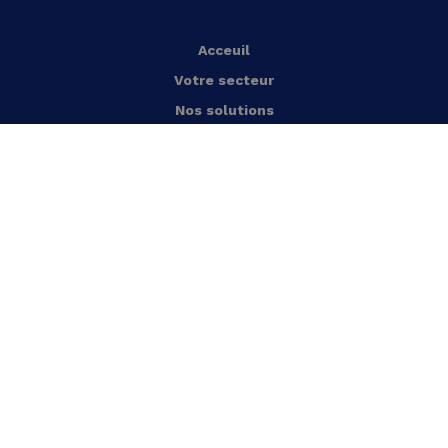
Acceuil
Votre secteur
Nos solutions
Notre approche
Nos réalisations
Offres d’emploi
Actualités
À propos
Nous contacter
Français