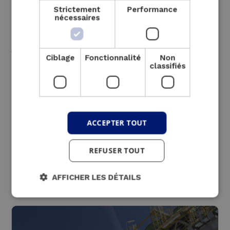
Strictement
Performance
En outre, la simultanéité doit également être
nécessaires
prise en compte. Lorsque les flux d’énergie
ne sont pas synchrones, le stockage
thermique peut offrir une solution.
Ciblage
Fonctionnalité
Non
classifiés
ACCEPTER TOUT
Une solution
REFUSER TOUT
intéressante pour ces
AFFICHER LES DÉTAILS
secteurs