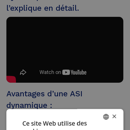
l’explique en détail.
Avantages d’une ASI
dynamique :
×
Durable : pas de déchets
Ce site Web utilise des
chimiques/batteries, faible consommation,