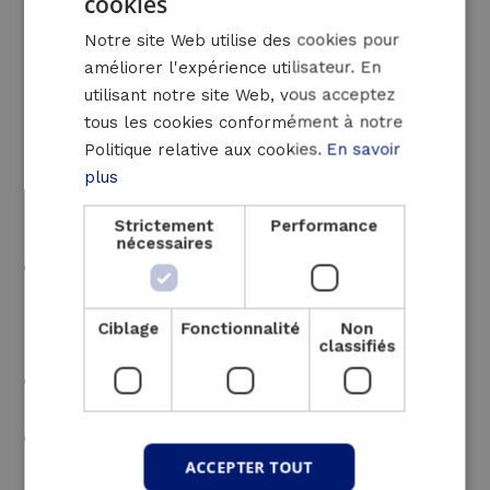
cookies
faibles émissions de CO2, faible
DUTCH
encombrement
Notre site Web utilise des cookies pour
FRENCH
Fiable : construction robuste, longue durée
améliorer l'expérience utilisateur. En
ENGLISH
de vie, faible risque de pannes, longue
utilisant notre site Web, vous acceptez
tous les cookies conformément à notre
autonomie
Politique relative aux cookies.
En savoir
Efficace sur le plan énergétique : filtre
plus
réseau actif, rendement élevé, pas de
distorsion harmonique, pas de conversion
Strictement
Performance
d’énergie électrique.
nécessaires
Rentabilité : coût d’installation
relativement faible, peu d’entretien,
utilisation flexible dans la production
Ciblage
Fonctionnalité
Non
classifiés
d’énergie
Grande flexibilité : diverses configurations
et installations possibles
Conforme aux normes européennes en
matière de bruit et d’émissions
ACCEPTER TOUT