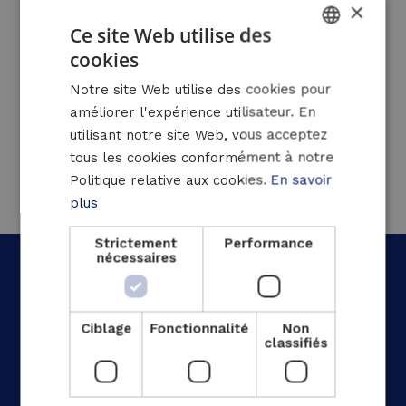
×
Ce site Web utilise des
Valorisation de la chaleur résiduelle avec
cookies
une pompe à chaleur innovante
DUTCH
Notre site Web utilise des cookies pour
FRENCH
Réservoir thermique supplémentaire installé
améliorer l'expérience utilisateur. En
par Luminus pour le stockage d’eau chaude
ENGLISH
utilisant notre site Web, vous acceptez
tous les cookies conformément à notre
Politique relative aux cookies.
En savoir
plus
Strictement
Performance
nécessaires
Quel est le résultat ?
Ciblage
Fonctionnalité
Non
classifiés
Économie de CO2 de plus de 35 % par
rapport au chauffage conventionnel