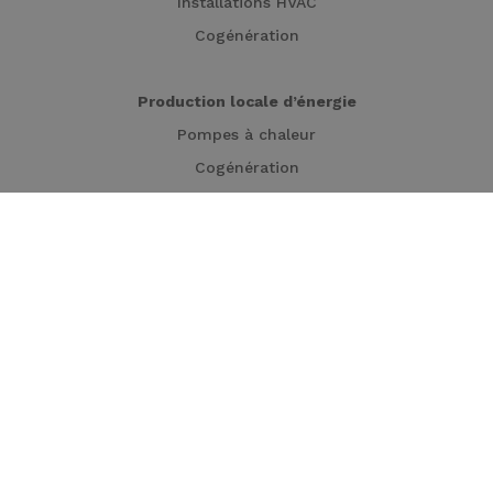
Installations HVAC
Cogénération
Production locale d’énergie
Pompes à chaleur
Cogénération
Turbines
Panneaux solaires
Carport solaire
Décarbonation industrielle
Cogénération
Chaudières électriques
Stockage thermique
Traitement d’eau