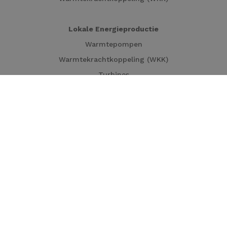
Lokale Energieproductie
Warmtepompen
Warmtekrachtkoppeling (WKK)
Turbines
Zonnepanelen
Solar carport
Industriële processen decarboniseren
Warmtekrachtkoppeling (WKK)
Elektrische boilers
Thermische opslag
Waterbehandeling
Turbines
Geothermie