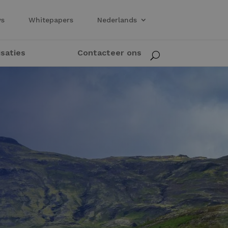
ws
Whitepapers
Nederlands
isaties
Contacteer ons
U