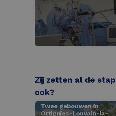
Lees meer
Zorgsector
Lees meer
Zij zetten al de sta
ook?
Twee gebouwen in
Ottignies-Louvain-la-