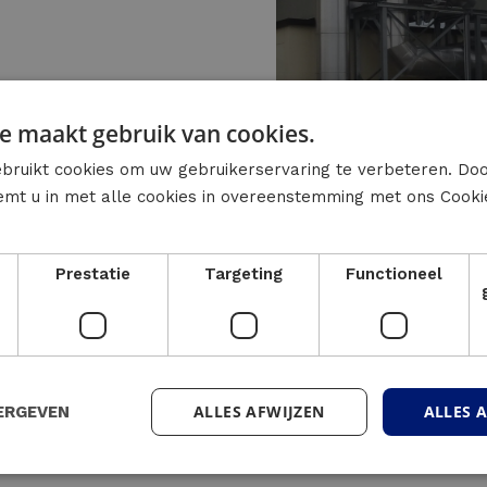
e maakt gebruik van cookies.
bruikt cookies om uw gebruikerservaring te verbeteren. Do
temt u in met alle cookies in overeenstemming met ons Cooki
apaciteit kan helpen om de onbalans tussen de wa
re bronnen (zoals PV, WKK, warmtepompen, enz.) i
Prestatie
Targeting
Functioneel
iteit en een verhoogde energie-efficiëntie.
e technologieën:
nergieopslag)
ALLES AFWIJZEN
ALLES 
ERGEVEN