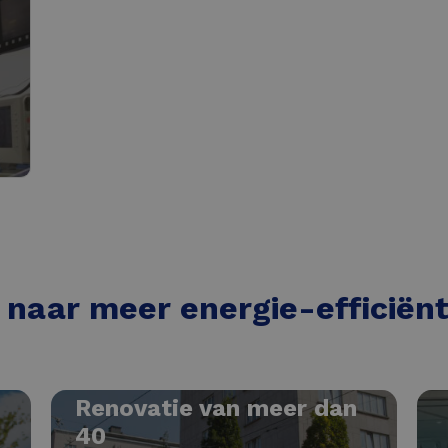
p naar meer energie-efficiën
Renovatie van meer dan
40