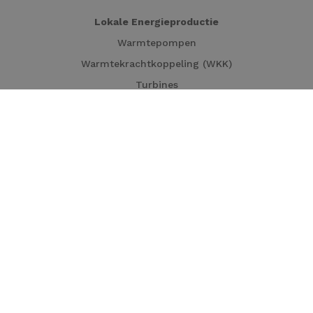
Lokale Energieproductie
Warmtepompen
Warmtekrachtkoppeling (WKK)
Turbines
Zonnepanelen
Solar carport
Industriële processen decarboniseren
Warmtekrachtkoppeling (WKK)
Elektrische boilers
Thermische opslag
Waterbehandeling
Turbines
Geothermie