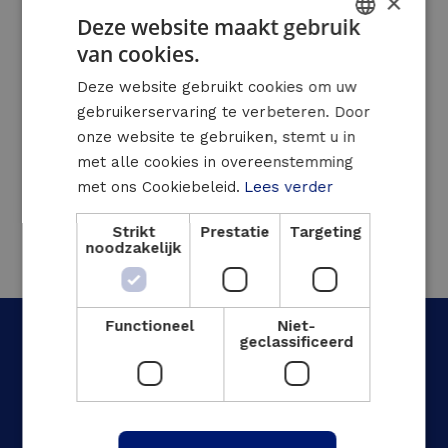
×
Deze website maakt gebruik
Installatie van zonnepanelen
van cookies.
DUTCH
Installatie van gecentraliseerde technische
Deze website gebruikt cookies om uw
FRENCH
controlesystemen en sturing van op afstand
gebruikerservaring te verbeteren. Door
ENGLISH
onze website te gebruiken, stemt u in
12 jaar garantie op energieprestaties
met alle cookies in overeenstemming
met ons Cookiebeleid.
Lees verder
Strikt
Prestatie
Targeting
noodzakelijk
Functioneel
Niet-
geclassificeerd
Wat was het resultaat?
52% minder elektriciteitsverbruik in de