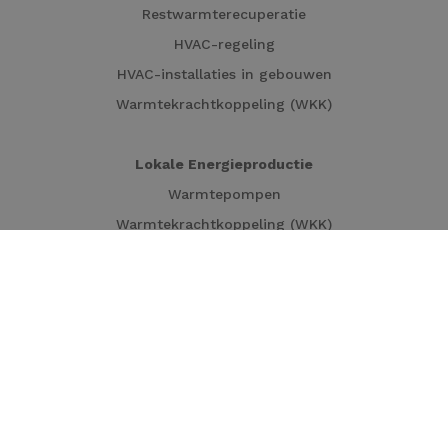
Restwarmterecuperatie
HVAC-regeling
HVAC-installaties in gebouwen
Warmtekrachtkoppeling (WKK)
Lokale Energieproductie
Warmtepompen
Warmtekrachtkoppeling (WKK)
Turbines
Zonnepanelen
Solar carport
Industriële processen decarboniseren
Warmtekrachtkoppeling (WKK)
Elektrische boilers