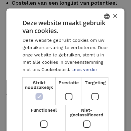
Opstellen van een longlist van potentieel
energiebesparende concepten
×
High level rendabiliteitsanalyse en bepalen
Deze website maakt gebruik
van enkele voorkeurscenario’s (de shortlist)
van cookies.
DUTCH
Detailberekening van het
besparingspotentieel van de weerhouden
Deze website gebruikt cookies om uw
FRENCH
gebruikerservaring te verbeteren. Door
scenario’s
ENGLISH
onze website te gebruiken, stemt u in
Ruwe budgetinschatting rekening houdend
met alle cookies in overeenstemming
met CAPEX, OPEX, energieprijzen, CO2-
met ons Cookiebeleid.
Lees verder
kost, subsidies, enz.
Opstellen van een energieplan en/of
Strikt
Prestatie
Targeting
klimaatroadmap (zie ook Roadmapping)
noodzakelijk
Assistentie bij het aanvragen van subsidies
of vergunningen
Functioneel
Niet-
geclassificeerd