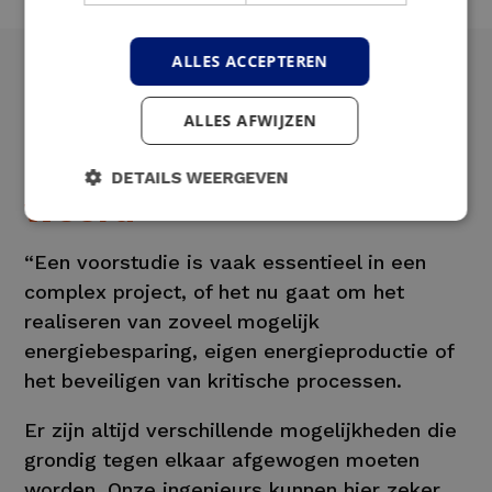
ALLES ACCEPTEREN
ALLES AFWIJZEN
Onze expert aan het
DETAILS WEERGEVEN
woord
“Een voorstudie is vaak essentieel in een
complex project, of het nu gaat om het
realiseren van zoveel mogelijk
energiebesparing, eigen energieproductie of
het beveiligen van kritische processen.
Er zijn altijd verschillende mogelijkheden die
grondig tegen elkaar afgewogen moeten
worden. Onze ingenieurs kunnen hier zeker