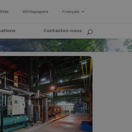
lités
Whitepapers
Français
sations
Contactez-nous
U