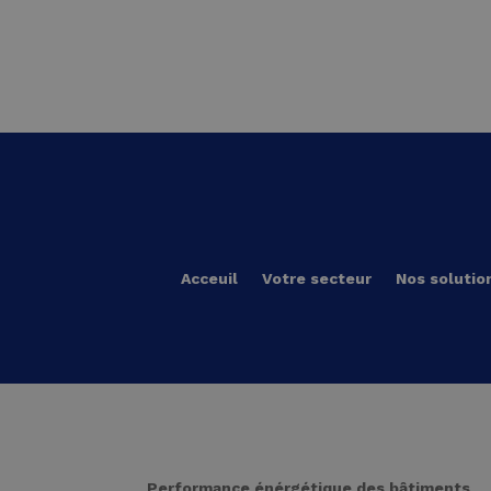
Acceuil
Votre secteur
Nos solutio
Performance énérgétique des bâtiments