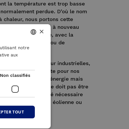
ont la température est trop basse
nc normalement perdue. D’où le nom
à chaleur, nous portons cette
 élevée et la rendons à nouveau
×
ndustrie, par exemple, avec la
rocessus de séchage ou de
DUTCH
utilisant notre
ative aux
FRENCH
des pompes à chaleur industrielles,
ENGLISH
chaleur utile et verte pour nos
Non classifiés
t non seulement de l’énergie mais
chaleur nécessaire ne doit pas être
sile, et l’électricité nécessaire
 partir de l’énergie éolienne ou
EPTER TOUT