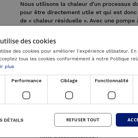
Nous utilisons la chaleur d’un processus d
pour être directement utile et qui est do
de « chaleur résiduelle ». Avec une pompe 
chaleur résiduelle à une température plus
utilisable. Cela peut être appliqué dans l’i
utilise des cookies
chaleur résiduelle des eaux usées, des p
tilise des cookies pour améliorer l'expérience utilisateur. En 
refroidissement industriels.
cceptez tous les cookies conformément à notre Politique rel
ir plus
En combinant ainsi une cogénération avec 
nous transformons la chaleur « perdue » en 
Performance
Ciblage
Fonctionnalité
clients ! De cette manière, ils économisen
aussi du CO2. Après tout, une partie de la 
produite par une chaudière à combustible fos
au processus peut être verte, par exemple à
solaire.
REFUSER TOUT
ACC
S DÉTAILS