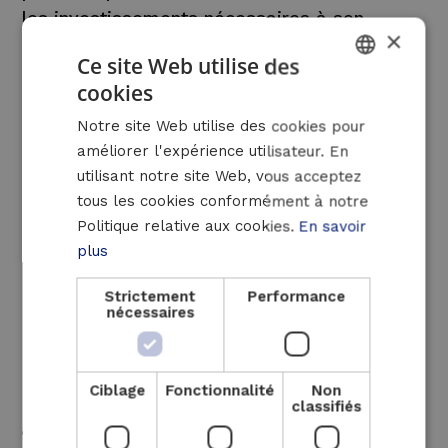
les investissements nécessaires à son
×
renforcement en raison de l’essor des
Ce site Web utilise des
renouvelables.
cookies
DUTCH
Ces évolutions créent aussi des opportunités
Notre site Web utilise des cookies pour
FRENCH
pour la cogénération, notamment en matière
améliorer l'expérience utilisateur. En
ENGLISH
de flexibilité et de sécurité
utilisant notre site Web, vous acceptez
d’approvisionnement :
tous les cookies conformément à notre
En produisant localement de l’électricité,
Politique relative aux cookies.
En savoir
les entreprises réduisent leur dépendance
plus
au réseau et renforcent leur sécurité
Strictement
Performance
d’approvisionnement. En cas de congestion
nécessaires
ou de pics de consommation, la
cogénération garantit une continuité
énergétique, essentielle pour les
Ciblage
Fonctionnalité
Non
processus industriels.
classifiés
Elle permet également de réagir de