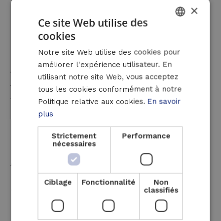
×
Raoul Nihart
, CEO Luminus Solutions :
«
Ce site Web utilise des
Dans un contexte d’urgence climatique et
cookies
DUTCH
d’augmentation du prix des énergies, nous
Notre site Web utilise des cookies pour
sommes très heureux d’avoir été sélectionnés
FRENCH
améliorer l'expérience utilisateur. En
par le RenoWatt et la commune de Flémalle
ENGLISH
utilisant notre site Web, vous acceptez
pour mettre en oeuvre ce contrat de
tous les cookies conformément à notre
performance énergétique. Les travaux au sein
Politique relative aux cookies.
En savoir
des 5 bâtiments seront réalisés
plus
exclusivement avec des partenaires locaux et
supervisés par l’atelier d’architecture AAEG.
Strictement
Performance
nécessaires
En matière environnementale, ce CPE
permettra de réduire les émissions de CO2
des bâtiments de plus de 30% et ce de
Ciblage
Fonctionnalité
Non
manière durable dans le temps ».
classifiés
RenoWatt, facilitateur de la