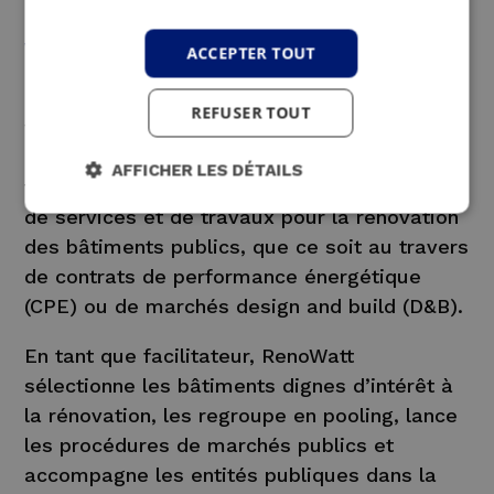
rénovation énergétique en
Wallonie
ACCEPTER TOUT
RenoWatt, une initiative du Gouvernement
REFUSER TOUT
wallon, est un guichet unique qui réalise des
audits énergétiques et des études
AFFICHER LES DÉTAILS
techniques en vue de conclure des marchés
de services et de travaux pour la rénovation
des bâtiments publics, que ce soit au travers
de contrats de performance énergétique
(CPE) ou de marchés design and build (D&B).
En tant que facilitateur, RenoWatt
sélectionne les bâtiments dignes d’intérêt à
la rénovation, les regroupe en pooling, lance
les procédures de marchés publics et
accompagne les entités publiques dans la