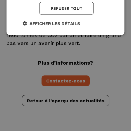
70 % de la demande totale de chaleur. Cela
REFUSER TOUT
représente une économie annuelle estimée à
plus de 110.000 euros. En outre, l’hôpital peut
AFFICHER LES DÉTAILS
réduire son empreinte carbone de plus de
1500 tonnes de CO2 par an et faire un grand
pas vers un avenir plus vert.
Plus d’informations?
Contactez-nous
Retour à l'aperçu des actualités