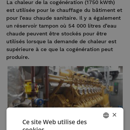
La chaleur de la cogénération (1750 kWth)
est utilisée pour le chauffage du bâtiment et
pour l’eau chaude sanitaire. Il y a également
un réservoir tampon où 54 000 litres d’eau
chaude peuvent être stockés pour être
utilisés lorsque la demande de chaleur est
supérieure à ce que la cogénération peut
produire.
×
Ce site Web utilise des
cookies