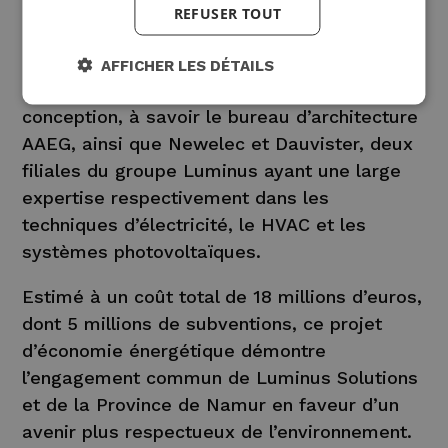
REFUSER TOUT
Les travaux seront réalisés avec des
partenaires locaux, qui nous ont aussi
AFFICHER LES DÉTAILS
soutenus activement pendant la phase de
conception, à savoir le bureau d’architecture
AAEG, ainsi que Newelec et Dauvister, deux
filiales du groupe Luminus ayant une large
expertise respectivement dans les
techniques d’électricité, le HVAC et les
systèmes photovoltaïques.
Estimé à un coût total de 18 millions d’euros,
dont 5 millions de subventions, ce projet
d’économie énergétique démontre
l’engagement commun de Luminus Solutions
et de la Province de Namur en faveur d’un
avenir plus respectueux de l’environnement.