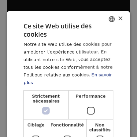
×
Ce site Web utilise des
cookies
DUTCH
Notre site Web utilise des cookies pour
FRENCH
améliorer l'expérience utilisateur. En
ENGLISH
Luminus Solutions assure également la
utilisant notre site Web, vous acceptez
maintenance omnium de l’installation avec
tous les cookies conformément à notre
ses propres techniciens à proximité du site.
Politique relative aux cookies.
En savoir
Cela permet une intervention rapide en cas
plus
de problème, tant sur place qu’à distance.
Strictement
Performance
Grâce à son système de surveillance en
nécessaires
ligne, Luminus Solutions peut surveiller et
gérer la cogénération à distance,
garantissant ainsi la plus haute disponibilité
Ciblage
Fonctionnalité
Non
classifiés
et efficacité de la cogénération.