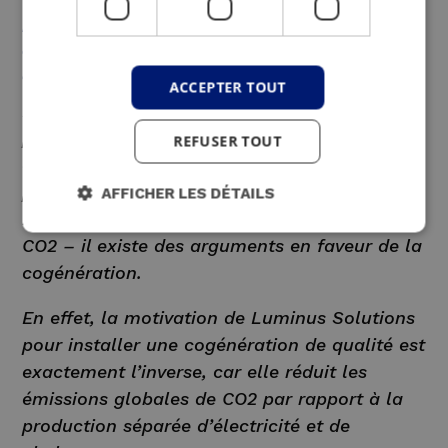
Pourquoi la cogénération à partir de
combustibles fossiles permet toujours de réduire
les émissions de CO2
ACCEPTER TOUT
Même si la cogénération fossile ne semble
pas idéale du point de vue de la transition
REFUSER TOUT
énergétique – après tout, c’est brûler du gaz
pour produire de l’électricité, ce qui a un
AFFICHER LES DÉTAILS
impact négatif direct sur les émissions de
CO2 – il existe des arguments en faveur de la
cogénération.
En effet, la motivation de Luminus Solutions
pour installer une cogénération de qualité est
exactement l’inverse, car elle réduit les
émissions globales de CO2 par rapport à la
production séparée d’électricité et de