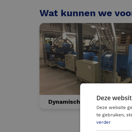
Wat kunnen we voo
Deze websit
Dynamische UPS
Deze website ge
te gebruiken, s
verder