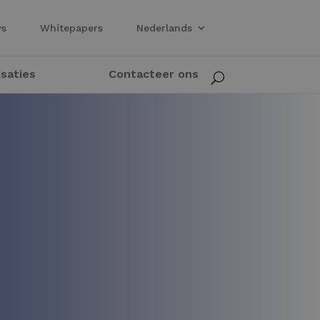
ws
Whitepapers
Nederlands
isaties
Contacteer ons
U