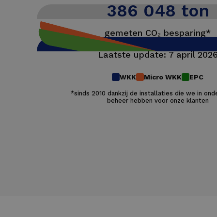
386 048 ton
gemeten CO₂ besparing*
Laatste update: 7 april 202
WKK
Micro WKK
EPC
*sinds 2010 dankzij de installaties die we in on
beheer hebben voor onze klanten