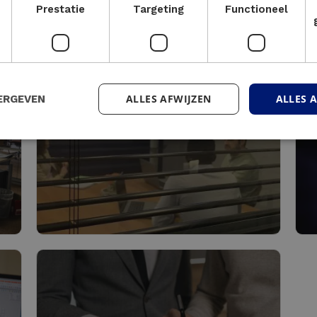
Prestatie
Targeting
Functioneel
menwerken?
ALLES AFWIJZEN
ALLES 
ERGEVEN
t
Ontwerp & Bouw
M
Lees meer