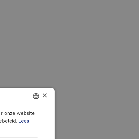
×
DUTCH
or onze website
ebeleid.
Lees
FRENCH
ENGLISH