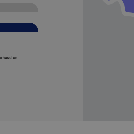
6
derhoud en