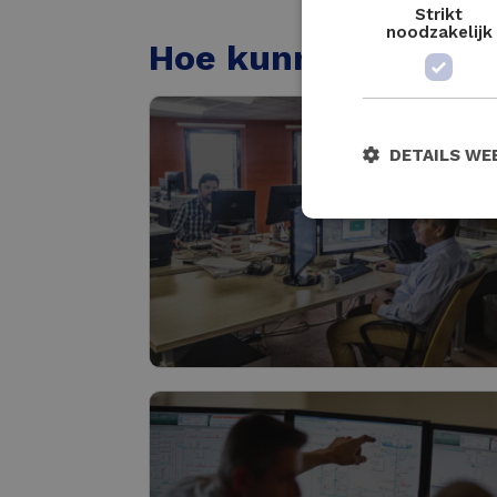
Strikt
noodzakelijk
Hoe kunnen we sa
DETAILS WE
Haalbaarheid & voortrajec
Lees meer