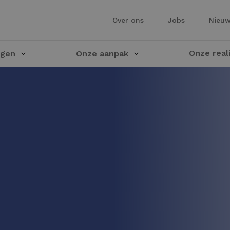
Over ons
Jobs
Nieu
Onze real
ngen
Onze aanpak