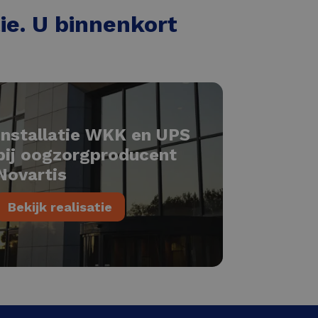
tie. U binnenkort
Installatie WKK en UPS
bij oogzorgproducent
Novartis
Bekijk realisatie