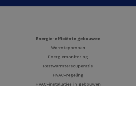
Energie-efficiënte gebouwen
Warmtepompen
Energiemonitoring
Restwarmterecuperatie
HVAC-regeling
HVAC-installaties in gebouwen
Warmtekrachtkoppeling (WKK)
Lokale Energieproductie
Warmtepompen
Warmtekrachtkoppeling (WKK)