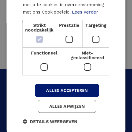
met alle cookies in overeenstemming
lokale warmtenet, ondanks de uitdagingen
met ons Cookiebeleid.
Lees verder
zoals de stabiliteit van de ondergrond en de
draagkracht van het dak voor de drycoolers.
Strikt
Prestatie
Targeting
noodzakelijk
Functioneel
Niet-
geclassificeerd
ALLES ACCEPTEREN
Wat was het resultaat?
ALLES AFWIJZEN
De geïnstalleerde WKK’s leveren een
CO2-besparing van 21% op in
DETAILS WEERGEVEN
vergelijking met gescheiden warmte- en