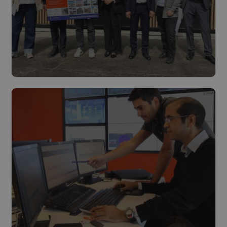
Lees meer
Luminus Solutions en de stad
Charleroi huldigen renovatie van
École de Ransart Bois in, binnen
grootste energieprestatiecontract van
België
Lees meer