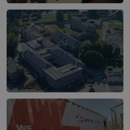
Flexibiliteit als sleutel tot een
duurzame en rendabele
energievoorziening
Lees meer
Luminus Solutions bouwt nieuwe
warmtekrachtkoppeling voor CHR de
la Haute Senne
Lees meer