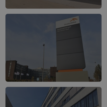
Luminus Solutions lanceert grootste
mobiele UPS in Europa
Lees meer
Luminus Solutions bouwt een
innovatieve stoomturbine op de site
van ArcelorMittal in Gent