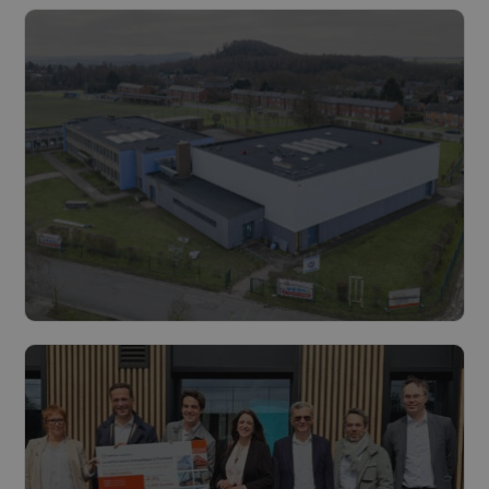
Luminus Solutions rondt
energierenovatie af van drie scholen
in Fontaine-l’Évêque: 50% minder
energieverbruik en 190 ton CO₂-
besparing per jaar