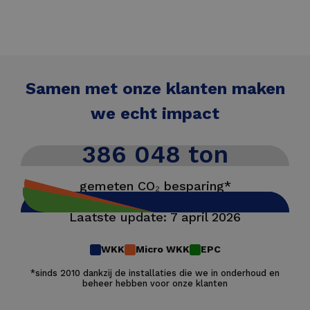
warmtekrachtkoppeling (WKK) en
warmtepompen, een complementaire
oplossing voor meer energie-
efficiëntie en minder CO2
Samen met onze klanten maken
Lees meer
we echt impact
386 048 ton
gemeten CO₂ besparing*
Laatste update: 7 april 2026
WKK
Micro WKK
EPC
*sinds 2010 dankzij de installaties die we in onderhoud en
beheer hebben voor onze klanten