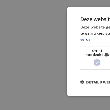
Deze websit
Deze website ge
te gebruiken, s
verder
Strikt
noodzakelijk
DETAILS WE