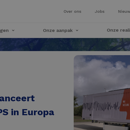
Over ons
Jobs
Nieu
Onze real
ngen
Onze aanpak
lanceert
PS in Europa