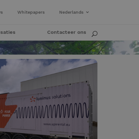
ws
Whitepapers
Nederlands
isaties
Contacteer ons
U