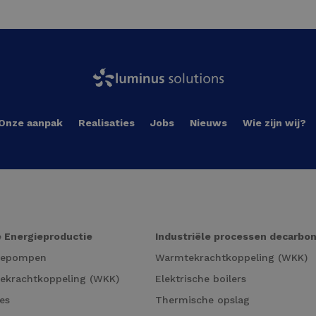
Onze aanpak
Realisaties
Jobs
Nieuws
Wie zijn wij?
 Energieproductie
Industriële processen decarbo
tepompen
Warmtekrachtkoppeling (WKK)
ekrachtkoppeling (WKK)
Elektrische boilers
es
Thermische opslag