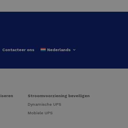
Contacteer ons
Nederlands
niseren
Stroomvoorziening beveiligen
Dynamische UPS
Mobiele UPS