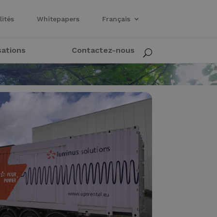
lités
Whitepapers
Français
sations
Contactez-nous
U