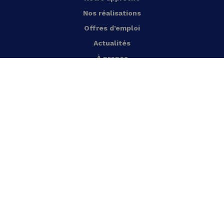
Nos réalisations
Offres d’emploi
Actualités
À propos
Nous contacter
Français
Performance énérgétique des bâtiments
Pompes à chaleur
Monitoring de l’énergie
Récupération de chaleur résiduelle
Régulation HVAC