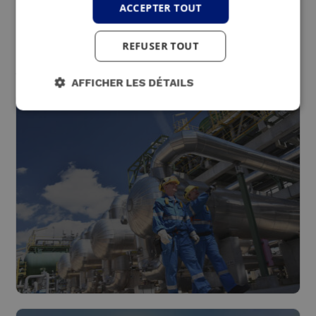
Une solution
ACCEPTER TOUT
intéressante pour ces
REFUSER TOUT
secteurs
AFFICHER LES DÉTAILS
Industrie