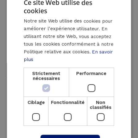
la plus simple.
Ce site Web utilise des
cookies
DUTCH
Le relighting consiste à remplacer l’ensemble
Notre site Web utilise des cookies pour
du système d’éclairage par une solution
FRENCH
améliorer l'expérience utilisateur. En
meilleure et plus économique. Le nouvel
ENGLISH
utilisant notre site Web, vous acceptez
éclairage devient alors un luminaire tout-en-
tous les cookies conformément à notre
un où le boîtier est adapté à la source
Politique relative aux cookies.
En savoir
lumineuse intégrée.
plus
Luminus Solutions est heureux de vous
Strictement
Performance
fournir les conseils nécessaires pour vous
nécessaires
aider à faire ce choix.
Ciblage
Fonctionnalité
Non
classifiés