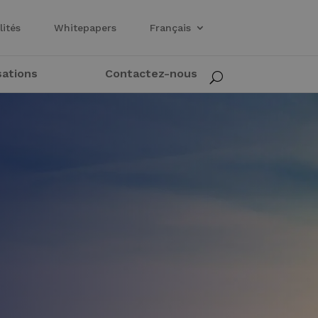
lités
Whitepapers
Français
sations
Contactez-nous
U