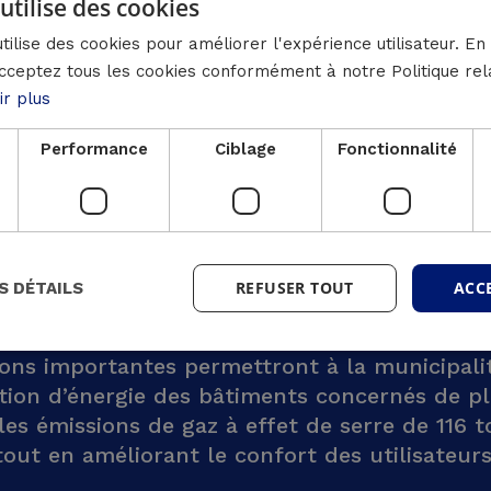
utilise des cookies
Les mesures prévues 
tilise des cookies pour améliorer l'expérience utilisateur. En 
toitures, l’isolation
cceptez tous les cookies conformément à notre Politique rel
fenêtres, l’installat
ir plus
chauffage et de ventil
photovoltaïques et la 
Performance
Ciblage
Fonctionnalité
REFUSER TOUT
ACC
S DÉTAILS
Quel est le résultat ?
ons importantes permettront à la municipali
ion d’énergie des bâtiments concernés de pl
les émissions de gaz à effet de serre de 116 t
tout en améliorant le confort des utilisateurs