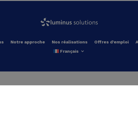
ns
Notre approche
Nos réalisations
Offres d’emploi
A
Français
Production locale d’énergie
Décarbonation industrie
Pompes à chaleur
Cogénération
Cogénération
Chaudières électriques
Turbines
Stockage thermique
Panneaux solaires
Traitement d’eau