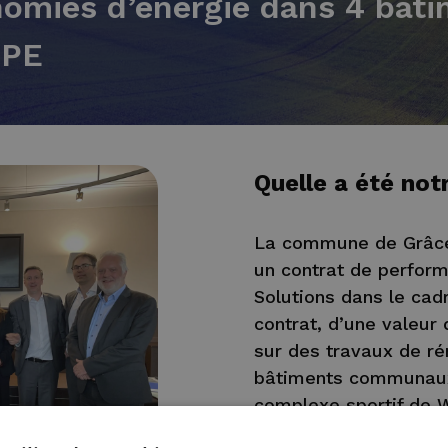
nomies d’énergie dans 4 bât
CPE
Quelle a été not
La commune de Grâce-
un contrat de perfor
Solutions dans le ca
contrat, d’une valeur 
sur des travaux de ré
bâtiments communaux :
complexe sportif de W
bâtiment classé du C