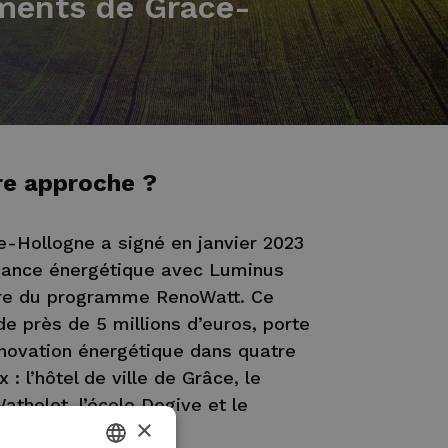
iments de Grâce-
re approche ?
Hollogne a signé en janvier 2023
mance énergétique avec Luminus
dre du programme RenoWatt. Ce
de près de 5 millions d’euros, porte
novation énergétique dans quatre
 l’hôtel de ville de Grâce, le
athelet, l’école Degive et le
×
PAS.