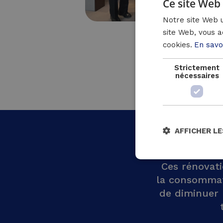
Ce site Web 
Notre site Web u
site Web, vous a
cookies.
En savo
Strictement
nécessaires
AFFICHER LE
Ces rénovati
la consommat
de diminuer 