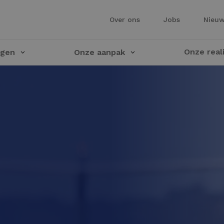
Over ons
Jobs
Nieu
Onze real
ngen
Onze aanpak