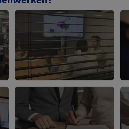
menwerken?
t
Ontwerp & Bouw
M
Lees meer