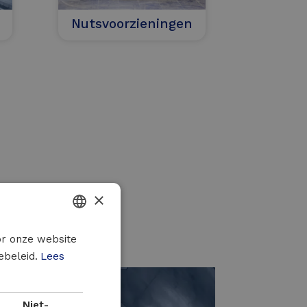
Nutsvoorzieningen
×
DUTCH
or onze website
ebeleid.
Lees
FRENCH
ENGLISH
Niet-