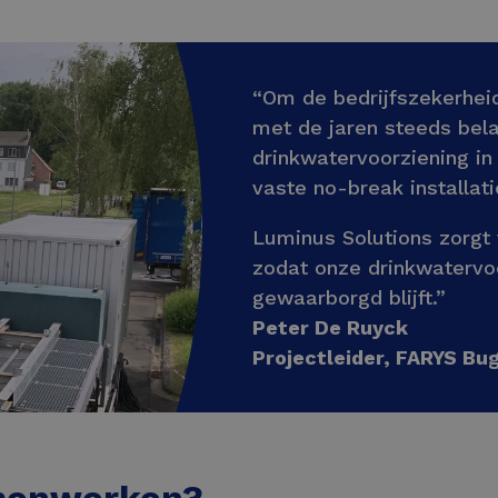
“Om de bedrijfszekerhei
met de jaren steeds bela
drinkwatervoorziening in
vaste no-break installa
Luminus Solutions zorgt 
zodat onze drinkwatervoo
gewaarborgd blijft.”
Peter De Ruyck
Projectleider, FARYS B