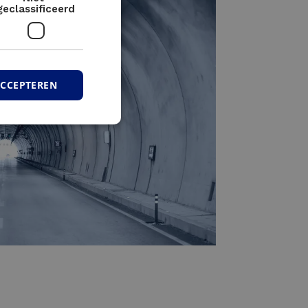
geclassificeerd
ACCEPTEREN