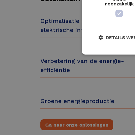
noodzakelijk
Optimalisatie & beveiliging van
elektrische infrastructuur
DETAILS WE
Verbetering van de energie-
efficiëntie
Groene energieproductie
Ga naar onze oplossingen