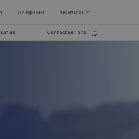
ws
Whitepapers
Nederlands
isaties
Contacteer ons
U