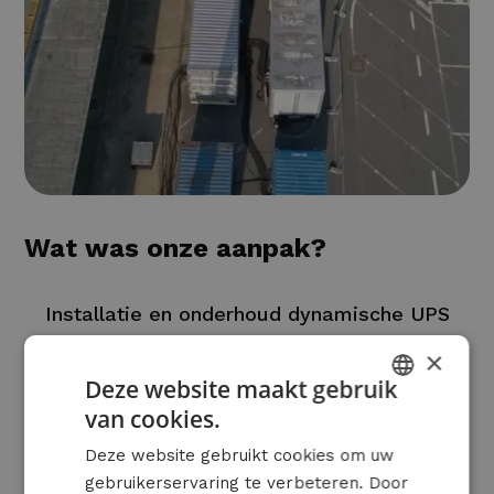
Wat was onze aanpak?
Installatie en onderhoud dynamische UPS
×
Inzet van mobiele UPS tijdens revisies
Deze website maakt gebruik
Transformatie van dynamische UPS naar
van cookies.
DUTCH
klassieke noodstroomgroep met mobiele
Deze website gebruikt cookies om uw
FRENCH
UPS backup tijdens de werken
gebruikerservaring te verbeteren. Door