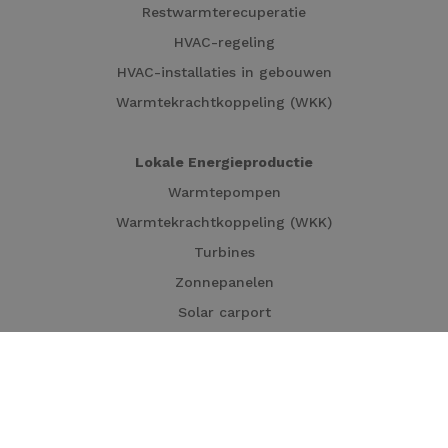
Restwarmterecuperatie
HVAC-regeling
HVAC-installaties in gebouwen
Warmtekrachtkoppeling (WKK)
Lokale Energieproductie
Warmtepompen
Warmtekrachtkoppeling (WKK)
Turbines
Zonnepanelen
Solar carport
Industriële processen decarboniseren
Warmtekrachtkoppeling (WKK)
Elektrische boilers