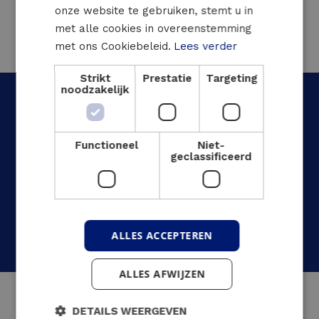
ENGLISH
onze website te gebruiken, stemt u in
met alle cookies in overeenstemming
met ons Cookiebeleid.
Lees verder
Strikt
Prestatie
Targeting
noodzakelijk
Functioneel
Niet-
Wat was het resultaat?
geclassificeerd
Garantie ononderbroken stroomtoevoer
voor luchtverkeersleiding
ALLES ACCEPTEREN
ALLES AFWIJZEN
DETAILS WEERGEVEN