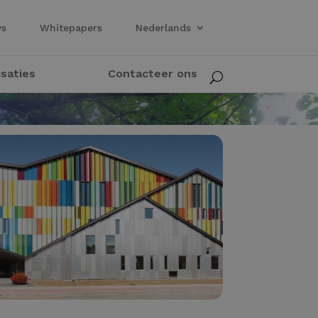
ws
Whitepapers
Nederlands
isaties
Contacteer ons
U