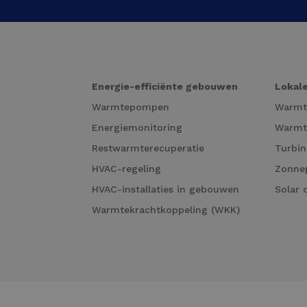
Energie-efficiënte gebouwen
Lokale
Warmtepompen
Warm
Energiemonitoring
Warmt
Restwarmterecuperatie
Turbin
HVAC-regeling
Zonne
HVAC-installaties in gebouwen
Solar 
Warmtekrachtkoppeling (WKK)