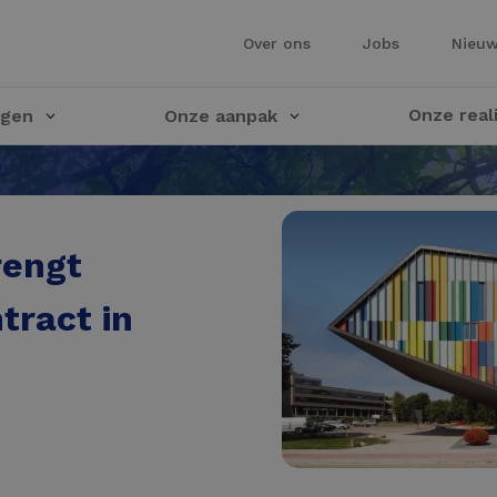
Over ons
Jobs
Nieu
Onze real
ngen
Onze aanpak
rengt
tract in