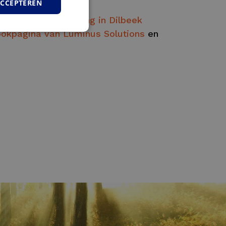
ACCEPTEREN
Tok-account van Jong in Dilbeek
okpagina van Luminus Solutions
en