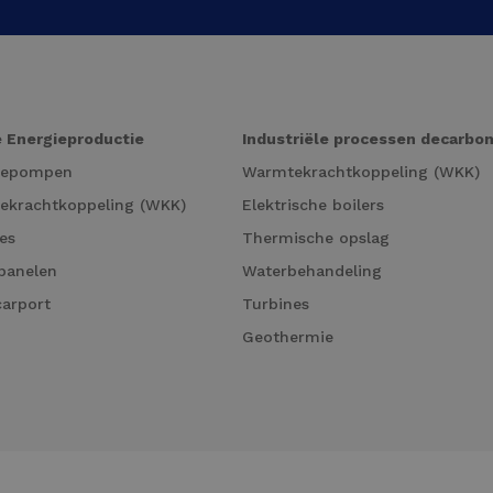
 Energieproductie
Industriële processen decarbo
tepompen
Warmtekrachtkoppeling (WKK)
ekrachtkoppeling (WKK)
Elektrische boilers
es
Thermische opslag
panelen
Waterbehandeling
carport
Turbines
Geothermie