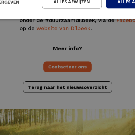
ALLES AFWIJZEN
ALLES 
ERGEVEN
De filmpjes zijn ook te bekijken via het
Tik
onder de #duurzaamdilbeek, via de
Facebo
op de
website van Dilbeek
.
Meer info?
Contacteer ons
Terug naar het nieuwsoverzicht