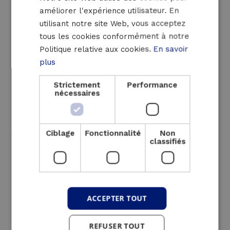
des pompes indépendamment des coupures
améliorer l'expérience utilisateur. En
de courant.
ENGLISH
utilisant notre site Web, vous acceptez
tous les cookies conformément à notre
L’installation de cette solution ASI garantit un
Politique relative aux cookies.
En savoir
accès ininterrompu à l’eau potable en
plus
éliminant le risque de dommages causés par
les coups de bélier. Notre équipe a travaillé
Strictement
Performance
efficacement avec ses partenaires pour
nécessaires
installer le système rapidement et avec un
minimum d’interruption, en soutenant FARYS
Ciblage
Fonctionnalité
Non
tout au long du processus avec une ASI
classifiés
mobile temporaire.
.
ACCEPTER TOUT
REFUSER TOUT