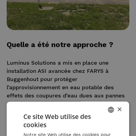
Quelle a été notre approche ?
Luminus Solutions a mis en place une
installation ASI avancée chez FARYS à
Buggenhout pour protéger
l’approvisionnement en eau potable des
effets des coupures d’eau dues aux pannes
de courant. Grâce à une combinaison
×
intelligente d’un générateur, d’un moteur
Ce site Web utilise des
diesel et d’un volant d’inertie, l’onduleur de
cookies
DUTCH
1000 kVA assure le fonctionnement continu
Notre site Web utilise des cookies pour
FRENCH