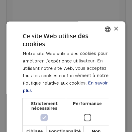
×
Ce site Web utilise des
Oui, je suis intéressé par une solution
cookies
DUTCH
ASI mobile pour mon entreprise.
Notre site Web utilise des cookies pour
Contactez-moi sans engagement
FRENCH
améliorer l'expérience utilisateur. En
Oui, tenez-moi au courant des
ENGLISH
utilisant notre site Web, vous acceptez
nouveautés concernant les solutions
tous les cookies conformément à notre
UPS
Politique relative aux cookies.
En savoir
Déclaration de confidentialité
plus
(Obligatoire)
Strictement
Performance
J'autorise Luminus Solutions à me
nécessaires
contacter. Les informations contenues
dans ce formulaire de contact sont
conservées par Luminus Solutions
Ciblage
Fonctionnalité
Non