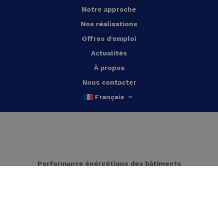
Notre approche
Nos réalisations
Offres d’emploi
Actualités
À propos
Nous contacter
Français
Performance énérgétique des bâtiments
Pompes à chaleur
Monitoring de l’énergie
Récupération de chaleur résiduelle