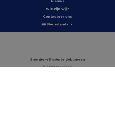
Nieuws
Wie zijn wij?
Contacteer ons
Nederlands
Energie-efficiënte gebouwen
Warmtepompen
Energiemonitoring
Restwarmterecuperatie
HVAC-regeling
HVAC-installaties in gebouwen
Warmtekrachtkoppeling (WKK)