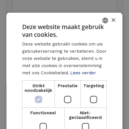
×
Deze website maakt gebruik
Ja, ik heb interesse in een mobiele
van cookies.
DUTCH
UPS oplossing voor mijn bedrijf.
Deze website gebruikt cookies om uw
FRENCH
Contacteer mij vrijblijvend
gebruikerservaring te verbeteren. Door
ENGLISH
Ja, hou mij op de hoogte van nieuws
onze website te gebruiken, stemt u in
over de UPS oplossingen
met alle cookies in overeenstemming
Privacyverklaring (Verplicht)
met ons Cookiebeleid.
Lees verder
Ik geef Luminus Solutions de
Strikt
Prestatie
Targeting
toestemming om contact met mij op te
noodzakelijk
nemen. De informatie in dit
contactformulier wordt door Luminus
Solutions gedurende 6 maanden
Functioneel
Niet-
geclassificeerd
bewaard en gebruikt om deze
contactaanvraag te beheren. Indien