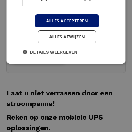
gewenst, hebt u het recht om uw
gegevens te laten wijzigen of
ALLES ACCEPTEREN
verwijderen. U kan hiervoor contact
opnemen via info@luminussolutions.be.
ALLES AFWIJZEN
U kan ook steeds ons privacybeleid
raadplegen voor meer informatie.
DETAILS WEERGEVEN
Contact opnemen
Laat u niet verrassen door een
stroompanne!
Reken op onze mobiele UPS
oplossingen.