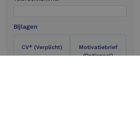
Bijlagen
CV* (Verplicht)
Motivatiebrief
(Optioneel)
Accepteert: PDF, DOC,
DOCX, JPEG, PNG
Accepteert: PDF, DOC,
DOCX, JPEG, PNG
Bestand
kiezen
Bestand
kiezen