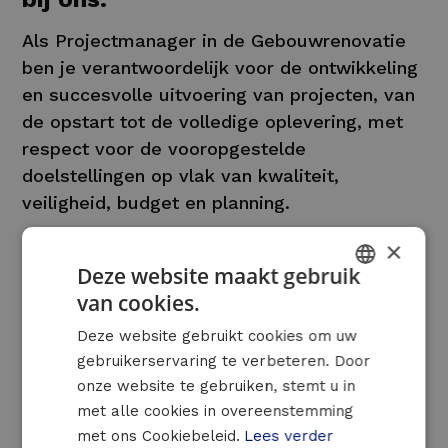
Als Projectmanager in de Gebouwrenovatie
ben je verantwoordelijk voor de ontwikkeling
en succesvolle uitvoering van projecten, van
de opstart tot de volledige oplevering, met
respect voor de vooropgestelde
doelstellingen op vlak van kwaliteit,
veiligheid, budget en planning.
×
Jouw verantwoordelijkheden:
Deze website maakt gebruik
Ondersteuning van de verkoop
van cookies.
DUTCH
Deelnemen aan pre-salesactiviteiten in
Deze website gebruikt cookies om uw
FRENCH
samenwerking met onze Business
gebruikerservaring te verbeteren. Door
ENGLISH
Development Managers.
onze website te gebruiken, stemt u in
Samen met de Project Engineers
met alle cookies in overeenstemming
technische oplossingen uitwerken die
met ons Cookiebeleid.
Lees verder