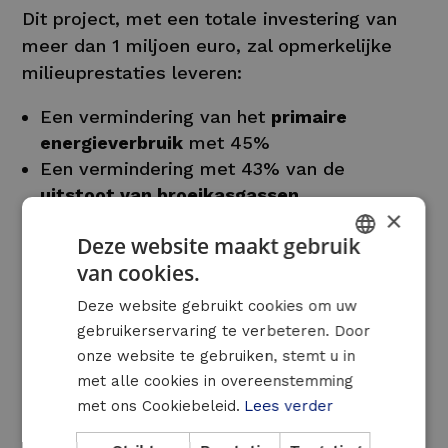
Dit project, met een totale investering van
meer dan 1 miljoen euro, zal opmerkelijke
milieuprestaties leveren:
Een vermindering van het
primaire
energieverbruik
met 45%
Een vermindering met 43% van de
uitstoot van broeikasgassen
×
10%
hernieuwbare energie
Deze website maakt gebruik
Waterbesparingen
dankzij geavanceerde
van cookies.
technologieën en geoptimaliseerd beheer
DUTCH
van middelen
Deze website gebruikt cookies om uw
FRENCH
gebruikerservaring te verbeteren. Door
ENGLISH
Een vruchtbare samenwerking
onze website te gebruiken, stemt u in
met alle cookies in overeenstemming
De technische studie en de ontwikkeling van
met ons Cookiebeleid.
Lees verder
het energieprestatiecontract werden
uitgevoerd in nauwe samenwerking tussen