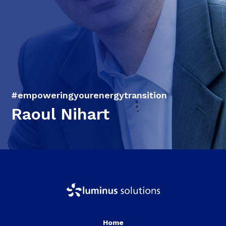
#empoweringyourenergytransition
Raoul Nihart
Home