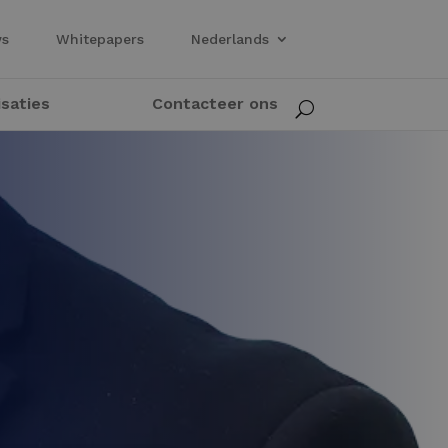
ws
Whitepapers
Nederlands
isaties
Contacteer ons
U