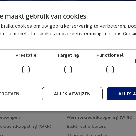
e maakt gebruik van cookies.
bruikt cookies om uw gebruikerservaring te verbeteren. Do
temt u in met alle cookies in overeenstemming met ons Cooki
Prestatie
Targeting
Functioneel
Onze aanpak
Realisaties
Jobs
Nieuws
Wie zijn wij?
ALLES AFWIJZEN
ALLES 
ERGEVEN
 Energieproductie
Industriële processen decarbo
tepompen
Warmtekrachtkoppeling (WKK)
ekrachtkoppeling (WKK)
Elektrische boilers
es
Thermische opslag