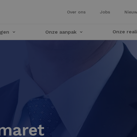
Over ons
Jobs
Nieu
Onze real
ngen
Onze aanpak
emaret