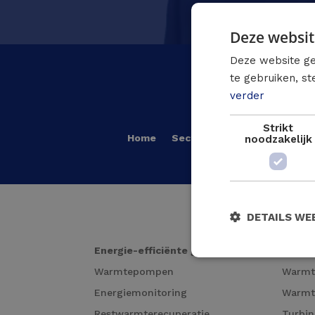
Deze websit
Deze website ge
te gebruiken, s
verder
Strikt
Home
Sectoren
Oplossingen
noodzakelijk
DETAILS WE
Energie-efficiënte gebouwen
Lokale
Warmtepompen
Warm
Energiemonitoring
Warmt
Restwarmterecuperatie
Turbin