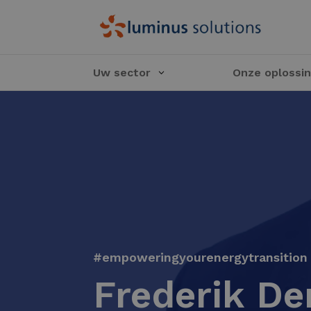
Uw sector
Onze oplossi
#empoweringyourenergytransition
Frederik D