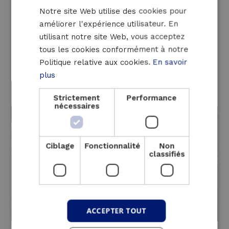
avec pompe à chaleur.
Notre site Web utilise des cookies pour
FRENCH
La nouvelle unité a été intégrée dans
améliorer l'expérience utilisateur. En
ENGLISH
l’enceinte acoustique existante et
utilisant notre site Web, vous acceptez
raccordée à l’infrastructure électrique en
tous les cookies conformément à notre
place. Le transformateur et la cellule
Politique relative aux cookies.
En savoir
haute tension de l’installation précédente
plus
ont pu être conservés.
Strictement
Performance
nécessaires
Ciblage
Fonctionnalité
Non
classifiés
ACCEPTER TOUT