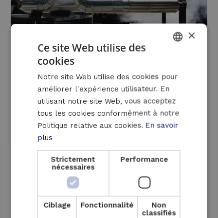
×
Ce site Web utilise des
cookies
DUTCH
Une conception bien pensée est donc
Notre site Web utilise des cookies pour
FRENCH
essentielle pour éviter les pertes d’énergie
améliorer l'expérience utilisateur. En
et les coûts importants. Luminus Solutions
ENGLISH
utilisant notre site Web, vous acceptez
part des données de comptage et des
tous les cookies conformément à notre
besoins du client pour identifier la demande
Politique relative aux cookies.
En savoir
de chaleur pour le chauffage des processus
plus
et des locaux, et conçoit ensuite un système
Strictement
Performance
intégré qui combine différentes technologies
nécessaires
: brûleurs, récupération de la chaleur perdue
(provenant, par exemple, d’unités de
réfrigération), chaudières (à gaz, électriques
Ciblage
Fonctionnalité
Non
ou hybrides), pompes à chaleur,
classifiés