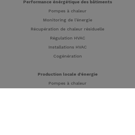
Performance énérgétique des bâtiments
Pompes à chaleur
Monitoring de l’énergie
Récupération de chaleur résiduelle
Régulation HVAC
Installations HVAC
Cogénération
Production locale d’énergie
Pompes à chaleur
Cogénération
Turbines
Panneaux solaires
Carport solaire