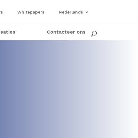
ws
Whitepapers
Nederlands
isaties
Contacteer ons
U