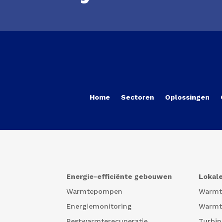
Home
Sectoren
Oplossingen
Energie-efficiënte gebouwen
Lokale
Warmtepompen
Warm
Energiemonitoring
Warmt
Restwarmterecuperatie
Turbin