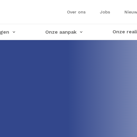
Over ons
Jobs
Nieu
Onze real
ngen
Onze aanpak