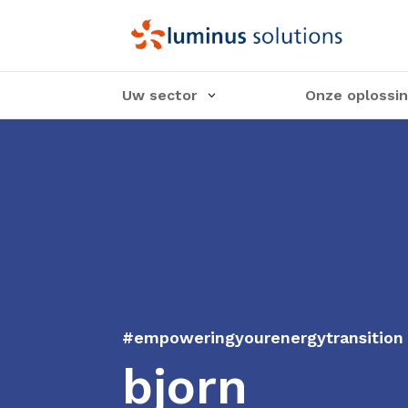
Uw sector
Onze oplossi
#empoweringyourenergytransition
bjorn