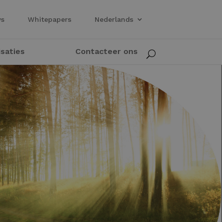
ws
Whitepapers
Nederlands
isaties
Contacteer ons
U