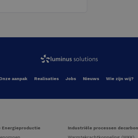
Onze aanpak
Realisaties
Jobs
Nieuws
Wie zijn wij?
 Energieproductie
Industriële processen decarbo
tepompen
Warmtekrachtkoppeling (WKK)