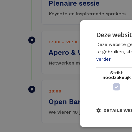
Plenaire sessie
Keynote en inspirerende sprekers.
Deze websit
17:00 – 20:00
Deze website ge
Apero & Walking Dinner
te gebruiken, s
verder
Netwerken met een glas in de hand
Strikt
noodzakelijk
20:00
Open Bar
DETAILS WE
We vieren 10 jaar Luminus Solutions.