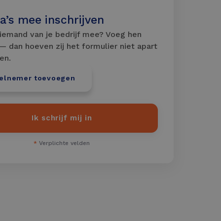
a’s mee inschrijven
iemand van je bedrijf mee? Voeg hen
 — dan hoeven zij het formulier niet apart
len.
eelnemer toevoegen
Ik schrijf mij in
*
Verplichte velden