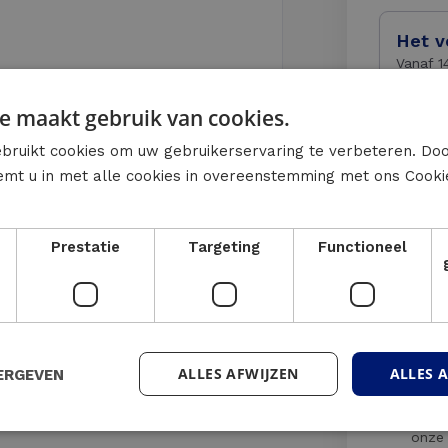
Het v
Vanaf 1
e maakt gebruik van cookies.
Enkel
bruikt cookies om uw gebruikerservaring te verbeteren. Do
Van 14u
temt u in met alle cookies in overeenstemming met ons Cooki
.
Enkel
Vanaf 1
Prestatie
Targeting
Functioneel
Dieetwen
ALLES AFWIJZEN
ALLES 
ERGEVEN
Ik ga
gebru
onz