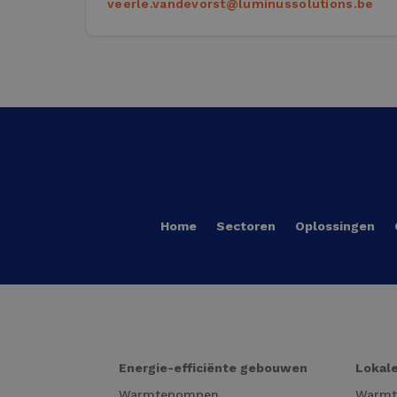
veerle.vandevorst@luminussolutions.be
Home
Sectoren
Oplossingen
Energie-efficiënte gebouwen
Lokale
Warmtepompen
Warm