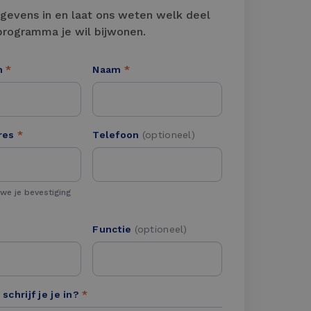
egevens in en laat ons weten welk deel
programma je wil bijwonen.
m
*
Naam
*
res
*
Telefoon
(optioneel)
 we je bevestiging
Functie
(optioneel)
schrijf je je in?
*