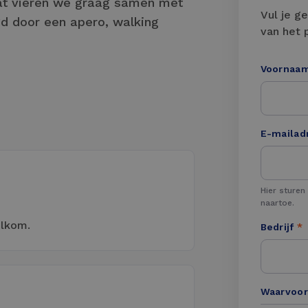
dat vieren we graag samen met
Vul je g
gd door een apero, walking
van het 
Voornaa
E-mailad
Hier sturen
naartoe.
elkom.
Bedrijf
*
Waarvoor 