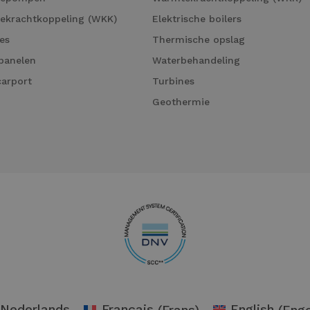
ekrachtkoppeling (WKK)
Elektrische boilers
es
Thermische opslag
panelen
Waterbehandeling
carport
Turbines
Geothermie
Nederlands
Français
(
Frans
)
English
(
Enge