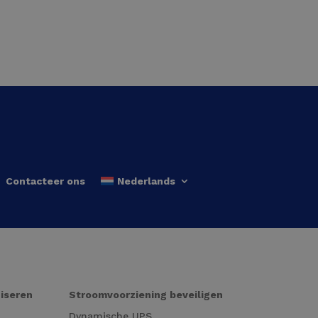
Contacteer ons
Nederlands
niseren
Stroomvoorziening beveiligen
Dynamische UPS