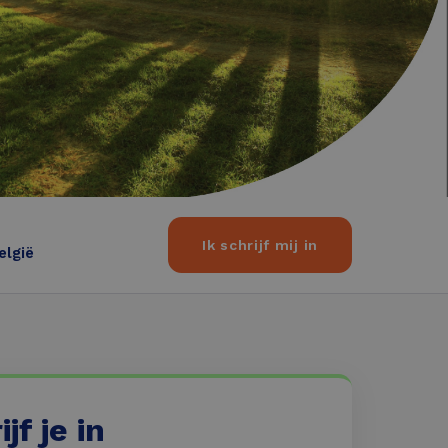
Ik schrijf mij in
elgië
jf je in